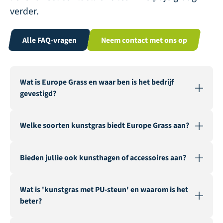
verder.
Alle FAQ-vragen
Neem contact met ons op
Wat is Europe Grass en waar ben is het bedrijf
gevestigd?
Europe Grass is een toonaangevende groothandel in
Welke soorten kunstgras biedt Europe Grass aan?
kunstgras, actief in verschillende landen. Ons magazijn
en onze fabriek zijn gevestigd in Genemuiden,
We bieden een breed assortiment kunstgras voor
Nederland, de „Carpet City”.
Bieden jullie ook kunsthagen of accessoires aan?
verschillende toepassingen, waaronder
landschapsarchitectuur, recreatie en evenementen,
Ja, naast ons uitgebreide kunstgrasassortiment
multisport, sportvelden, veilige speeltuinen en
Wat is 'kunstgras met PU-steun' en waarom is het
leveren wij ook kunstheggen en diverse accessoires
brandwerend kunstgras.
beter?
zoals naaiband, opvulzand en geotextiel.
Kunstgras met PU-rug (polyurethaan) staat bekend om