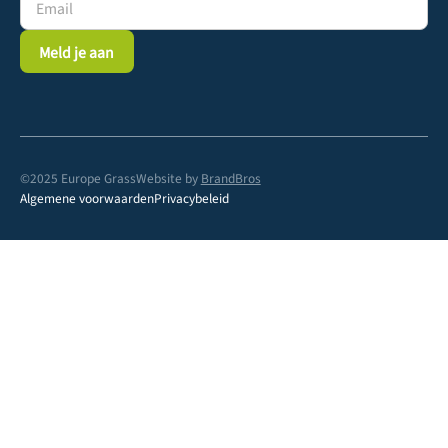
©2025 Europe Grass
Website by
BrandBros
Algemene voorwaarden
Privacybeleid