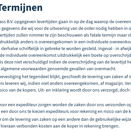
 Termijnen
ss B.V. opgegeven levertijden gaan in op de dag waarop de overeen
 gegevens die wij voor de uitvoering van de order nodig hebben in o
rtijden zullen nimmer te zijn beschouwen als fatale termijn maar sl
uitdrukkelijk anders is overeengekomen in een individuele overeenkoms
 derhalve schriftelijk in gebreke te worden gesteld. Ingeval - in afwi
de individuele overeenkomst uitdrukkelijk een boete op overschrijdi
 deze niet verschuldigd indien de overschrijding van de levertijd he
ze algemene voorwaarden genoemde gevallen van overmacht.
rbevestiging het tegendeel blijkt, geschiedt de levering van zaken af
s leveren wij, indien niet anders overeengekomen, af magazijn. Ve
isico van de kopers. Uit- en inklaring wordt door ons verzorgd, doch
f voor een expediteur zorgen worden de zaken door ons verzonden o
 een door ons te kiezen expediteurs voor rekening en risico van de 
 om de levering van zaken op een andere dan de gebruikelijke wijz
 hieraan verbonden kosten aan de koper in rekening brengen.