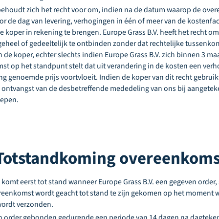
behoudt zich het recht voor om, indien na de datum waarop de over
r de dag van levering, verhogingen in één of meer van de kostenfa
 koper in rekening te brengen. Europe Grass B.V. heeft het recht om 
heel of gedeeltelijk te ontbinden zonder dat rechtelijke tussenkomst
 de koper, echter slechts indien Europe Grass B.V. zich binnen 3 ma
t op het standpunt stelt dat uit verandering in de kosten een verh
g genoemde prijs voortvloeit. Indien de koper van dit recht gebruik
 ontvangst van de desbetreffende mededeling van ons bij aangetek
oepen.
. Totstandkoming overeenkoms
omt eerst tot stand wanneer Europe Grass B.V. een gegeven order, sc
reenkomst wordt geacht tot stand te zijn gekomen op het moment 
wordt verzonden.
ijn order gebonden gedurende een periode van 14 dagen na dagteken