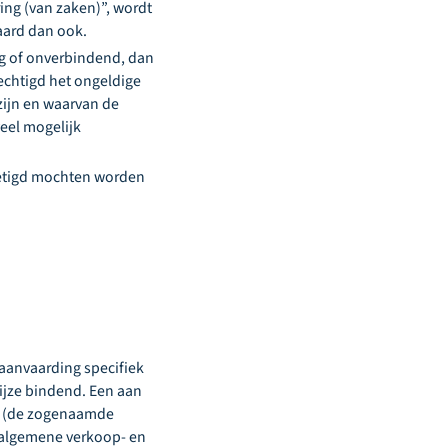
ng (van zaken)”, wordt
e aard dan ook.
ig of onverbindend, dan
rechtigd het ongeldige
zijn en waarvan de
eel mogelijk
ietigd mochten worden
r aanvaarding specifiek
ijze bindend. Een aan
jds (de zogenaamde
 algemene verkoop- en