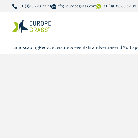
+31 (0)85 273 23 21
info@europegrass.com
+31 (0)6 86 88 57 39
Landscaping
Recycle
Leisure & events
Brandvertragend
Multisp