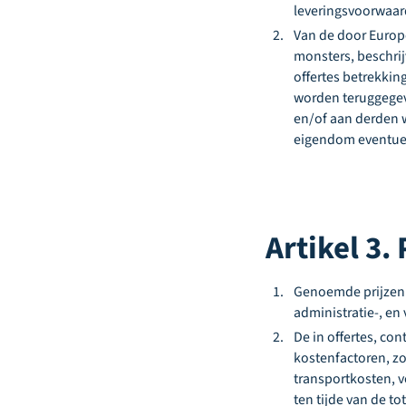
leveringsvoorwaar
Van de door Europ
monsters, beschrij
offertes betrekkin
worden teruggegev
en/of aan derden w
eigendom eventu
Artikel 3.
Genoemde prijzen z
administratie-, en
De in offertes, co
kostenfactoren, zo
transportkosten, 
ten tijde van de 