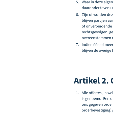
Waar in deze alge
daaronder tevens 
Zijn of worden de
blijven partijen a
of onverbindende 
rechtsgevolgen, g
overeenstemmen me
Indien één of mee
blijven de overig
Artikel 2.
Alle offertes, in w
is genoemd. Een of
ons gegeven order 
orderbevestiging)