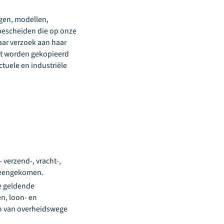
ngen, modellen,
 bescheiden die op onze
aar verzoek aan haar
et worden gekopieerd
tuele en industriële
 verzend-, vracht-,
vereengekomen.
de geldende
en, loon- en
en van overheidswege