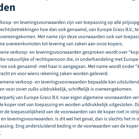
den
oop- en leveringsvoorwaarden zijn van toepassing op alle prijsopg
echtsbetrekkingen hoe dan ook genaamd, van Europe Grass B.V., ten
rs overeengekomen. Met name zijn deze voorwaarden ook van toepas
ane overeenkomsten tot levering van zaken aan onze kopers.
mene verkoop- en leveringsvoorwaarden gesproken wordt over “kop
ke natuurlijke of rechtspersoon die, in onderhandeling met Europe G
-hoe ook genaamd- met haar is aangegaan. Met name wordt onder “
acht en voor wiens rekening zaken worden geleverd.
lgemene verkoop- en leveringsvoorwaarden bepaalde kan uitsluiten
n voor zover zulks uitdrukkelijk, schriftelijk is overeengekomen.
rpartij van Europe Grass B.V. naar eigen algemene voorwaarden verw
 koper niet van toepassing en worden uitdrukkelijk uitgesloten. Dit
er de toepasselijkheid van de voorwaarden van de koper niet in str
n leveringsvoorwaarden. Is dit wel het geval, dan is slechts het i
assing. Enig andersluidend beding in de voorwaarden van de koper
.