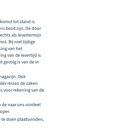
komst tot stand is
ns bezit zijn. De door
echts als levertermijn
t. Bij niet tijdige
jking van het
ng van de levertijd is
t gevolg is van de in
 magazijn. Ook
rder reizen de zaken
 is voor rekening van de
p de naar ons oordeel
koper.
e te doen plaatsvinden,