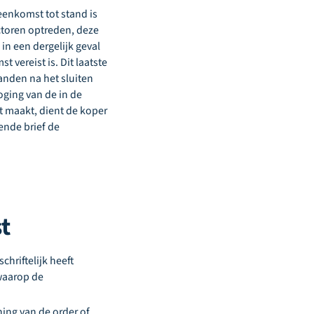
eenkomst tot stand is
ctoren optreden, deze
in een dergelijk geval
 vereist is. Dit laatste
anden na het sluiten
oging van de in de
t maakt, dient de koper
ende brief de
t
hriftelijk heeft
waarop de
ing van de order of