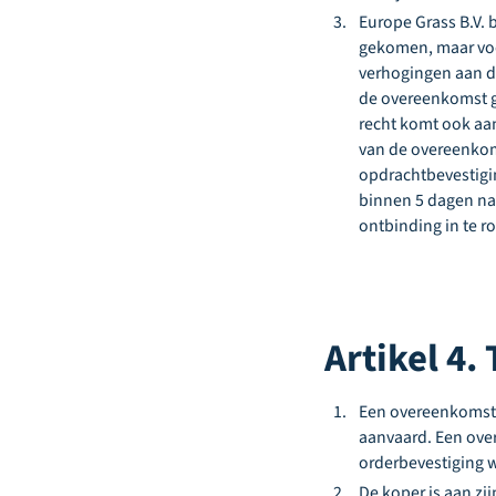
Europe Grass B.V. 
gekomen, maar voo
verhogingen aan de
de overeenkomst ge
recht komt ook aan
van de overeenkoms
opdrachtbevestigin
binnen 5 dagen na
ontbinding in te r
Artikel 4
Een overeenkomst k
aanvaard. Een ove
orderbevestiging 
De koper is aan z