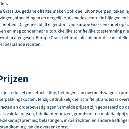
den.
e Grass B.V. gedane offertes maken ook deel uit ontwerpen, tekeni
vingen, afbeeldingen en dergelijke, alsmede eventuele bijlagen en
g hebben. Dit geheel blijft eigendom van Europe Grass en moet op h
en en mag zonder haar uitdrukkelijke schriftelijke toestemming ni
orden afgegeven. Europe Grass behoudt alle uit hoofde van intellec
eel bestaande rechten.
 Prijzen
ijn exclusief omzetbelasting, heffingen van overheidswege, export-
 verpakkingskosten, tenzij uitdrukkelijk en schriftelijk anders is o
ntracten en orderbevestigingen vermelde prijzen zijn gebaseerd op 
als valutakoersen, fabrikantenprijzen, grondstof- en materiaalprijz
verzekeringspremies, belastingen, invoerrechten en andere heffing
totstandkoming van de overeenkomst.