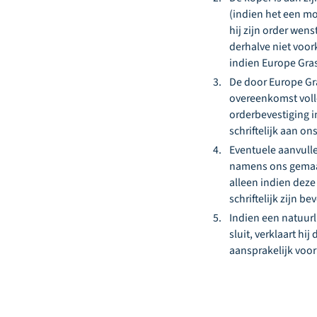
(indien het een mo
hij zijn order wen
derhalve niet voo
indien Europe Gra
De door Europe Gr
overeenkomst voll
orderbevestiging i
schriftelijk aan on
Eventuele aanvull
namens ons gemaak
alleen indien dez
schriftelijk zijn be
Indien een natuur
sluit, verklaart h
aansprakelijk voor