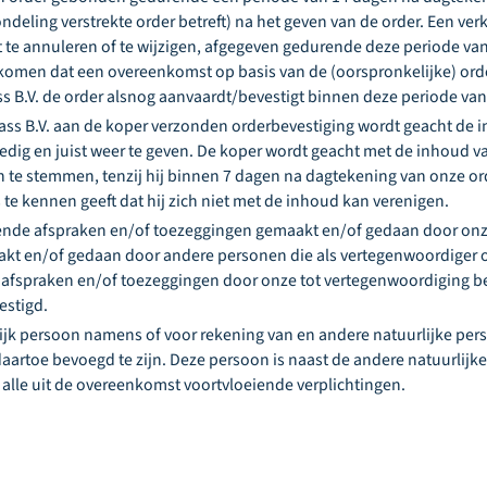
ndeling verstrekte order betreft) na het geven van de order. Een ver
st te annuleren of te wijzigen, afgegeven gedurende deze periode va
rkomen dat een overeenkomst op basis van de (oorspronkelijke) orde
ss B.V. de order alsnog aanvaardt/bevestigt binnen deze periode 
ass B.V. aan de koper verzonden orderbevestiging wordt geacht de 
edig en juist weer te geven. De koper wordt geacht met de inhoud v
n te stemmen, tenzij hij binnen 7 dagen na dagtekening van onze o
s te kennen geeft dat hij zich niet met de inhoud kan verenigen.
ende afspraken en/of toezeggingen gemaakt en/of gedaan door on
t en/of gedaan door andere personen die als vertegenwoordiger 
e afspraken en/of toezeggingen door onze tot vertegenwoordiging 
vestigd.
lijk persoon namens of voor rekening van en andere natuurlijke p
ij daartoe bevoegd te zijn. Deze persoon is naast de andere natuurlij
 alle uit de overeenkomst voortvloeiende verplichtingen.