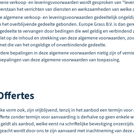
mene verkoop- en leveringsvoorwaarden wordt gesproken van “leveri
verstaan het verrichten van diensten en werkzaamheden van welk
ze algemene verkoop- en leveringsvoorwaarden gedeeltelijk ongeld
an het overblijvende gedeelte gebonden. Europe Grass B.V. is dan ge
gedeelte te vervangen door bedingen die wel geldig en verbindend 
elet op de inhoud en strekking van deze algemene voorwaarden, zov
t die van het ongeldige of onverbindende gedeelte.
rdere bepalingen in deze algemene voorwaarden nietig zijn of vern
e bepalingen van deze algemene voorwaarden van toepassing.
 Offertes
elke vorm ook, zijn vrijblijvend, tenzij in het aanbod een termijn voo
ferte zonder termijn voor aanvaarding is derhalve op geen enkele w
geldt als aanbod, welke eerst na schriftelijke bevestiging onzerzi
 geacht wordt door ons te zijn aanvaard met inachtneming van deze