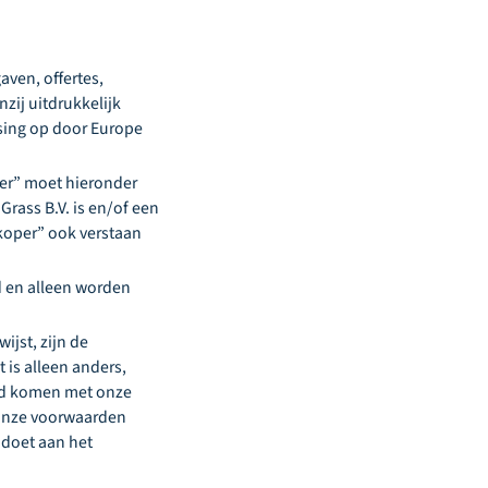
aven, offertes,
zij uitdrukkelijk
sing op door Europe
er” moet hieronder
rass B.V. is en/of een
koper” ook verstaan
d en alleen worden
ijst, zijn de
 is alleen anders,
ijd komen met onze
n onze voorwaarden
 doet aan het