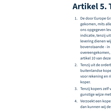
Artikel 5.
De door Europe Gra
gekomen, mits alle
ons opgegeven leve
indicatie, tenzij 
levering dienen wij
bovenstaande - in 
overeengekomen, is
artikel 10 van de
Tenzij uit de orde
buitenlandse koper
voor rekening en r
koper.
Tenzij kopers zel
gunstige wijze met
Verzoekt een koper
dan kunnen wij de