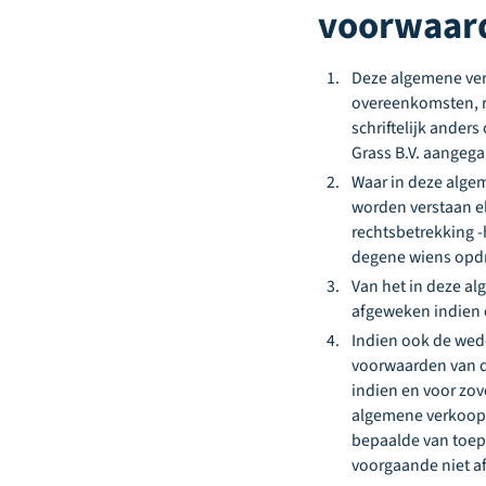
voorwaar
Deze algemene verk
overeenkomsten, r
schriftelijk ande
Grass B.V. aangeg
Waar in deze alge
worden verstaan el
rechtsbetrekking 
degene wiens opdr
Van het in deze a
afgeweken indien e
Indien ook de wede
voorwaarden van de
indien en voor zov
algemene verkoop e
bepaalde van toep
voorgaande niet af