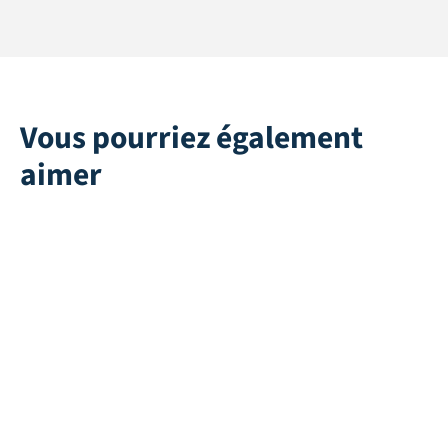
Vous pourriez également
aimer
Safeplay 25mm
Recharge pour
couteau à gazon
Direct leverbaar
artificiel - Lame
droite
Direct leverbaar