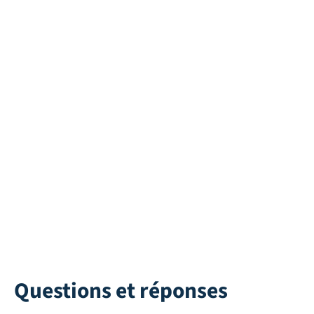
Stardust 25 |
Ava Wonder
Argent
Direct leverbaar
Direct leverbaar
Questions et réponses