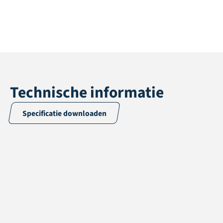
Technische informatie
Specificatie downloaden
Toepassing
Multisport
Poolhoogte
12 mm
Totale hoogte
13 mm
Poolgewicht
670 gr/m2