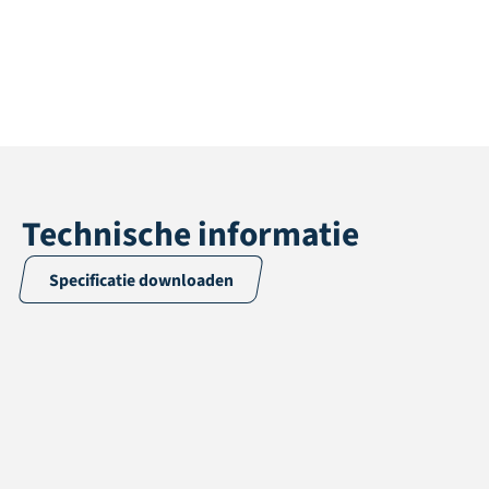
Technische informatie
Specificatie downloaden
Toepassing
Multisport
Poolhoogte
12 mm
Totale hoogte
13 mm