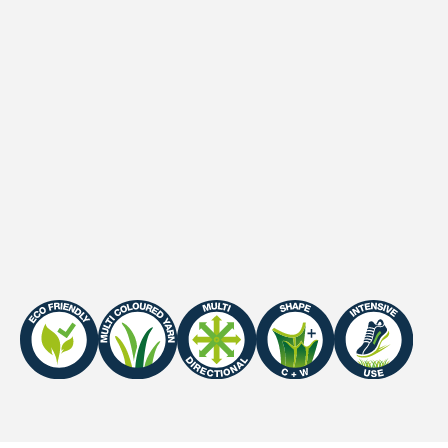
2
Steken (m
)
8190 /m2
Primaire Backing
PP + PP
Secundaire backing
PO
Waterdoorlatendheid
>2000 mm/h
UV Garantie
Northern Europe: 8 years
/ Southern Europe: 5
years