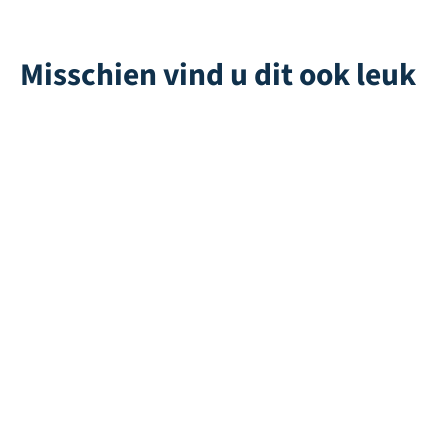
Misschien vind u dit ook leuk
Geurneutralisator
Playgrass 24
Recycle | Groen
Direct leverbaar
Direct leverbaar
Save 40 WP (Water
Multiplay | Roze
Permeable)
Direct leverbaar
Direct leverbaar