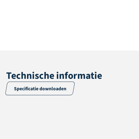
Technische informatie
Specificatie downloaden
Toepassing
Kunsthagen
Lengte
100 cm
Breedte
100 cm