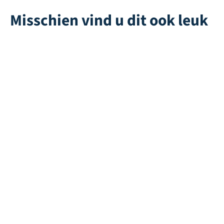
Misschien vind u dit ook leuk
Multiplay | Rood
Eden 45
Direct leverbaar
Direct leverbaar
Geurneutralisator
Rapid 45
Direct leverbaar
Direct leverbaar