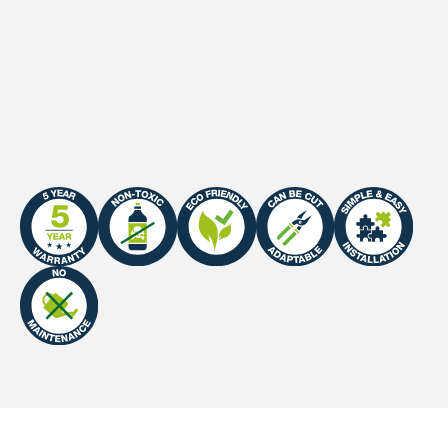
Oppervlakte
1 m²
Certificaat
Fire Certificate: EN Class E