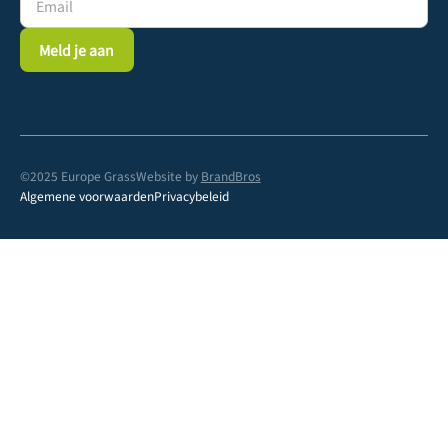
©2025 Europe Grass
Website by
BrandBros
Algemene voorwaarden
Privacybeleid