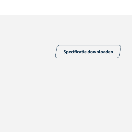
Specificatie downloaden
66% PE & 34% PP
10,5 /10cm
11025 /m2
PP + Fleece
Latex