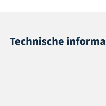
Technische informa
Toepassing
Landscaping
Poolhoogte
30 mm
Totale hoogte
32 mm
Poolgewicht
1370 gr/m2
Deling
3/8"