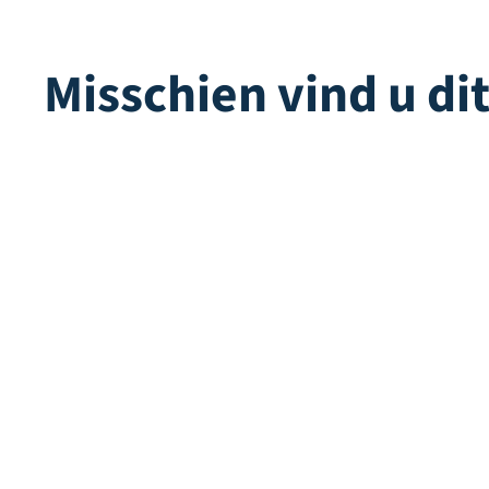
Misschien vind u di
Multiplay | Terra
Color
Direct leverbaar
Direct lev