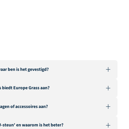
aar ben is het gevestigd?
aangevende groothandel in kunstgras, actief in
 biedt Europe Grass aan?
s magazijn en onze fabriek zijn gevestigd in Genemuiden,
y”.
rtificial grass for various applications, including
agen of accessoires aan?
 events, multisport, sports fields, safe playgrounds, and
ss.
e kunstgrasassortiment leveren wij ook kunstheggen en
U-steun' en waarom is het beter?
s naaiband, opvulzand en geotextiel.