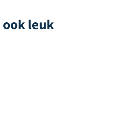
t ook leuk
play | Rood
Playgrass 24 Recyc
Terra
erbaar
Direct leverbaar