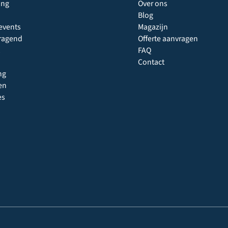
ing
Over ons
Blog
events
Magazijn
ragend
Offerte aanvragen
FAQ
Contact
ng
en
es