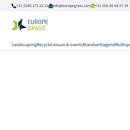
+31 (0)85 273 23 21
info@europegrass.com
+31 (0)6 86 88 57 39
Landscaping
Recycle
Leisure & events
Brandvertragend
Multisp