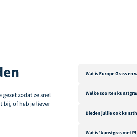
den
Wat is Europe Grass en w
Europe Grass is een toon
Welke soorten kunstgras
verschillende landen. On
 gezet zodat ze snel
Nederland, de „Carpet Cit
ij, of heb je liever
We offer a wide range of a
Bieden jullie ook kunsth
landscaping, recreation &
fire-resistant artificial gra
Ja, naast ons uitgebreid
Wat is 'kunstgras met P
diverse accessoires zoal