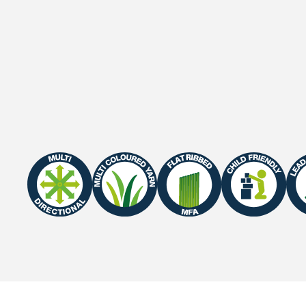
Rolbreedte
2 M / 4 M
Rollengte
25 m