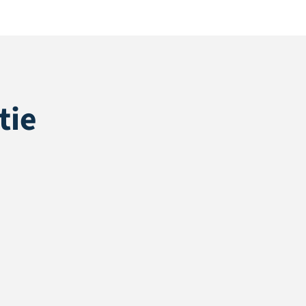
tie
Poolmateriaal
1
Steken (10cm
)
2
Steken (m
)
Primaire Backing
Secundaire backing