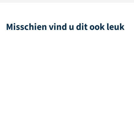
Misschien vind u dit ook leuk
Bruce 50
Ally 28
Direct leverbaar
Direct leverbaar
Playgrass 24 | Wit
Stardust 25 | Lime
Direct leverbaar
Direct leverbaar