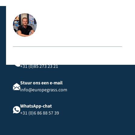
Cfl-S1-classificatie, geschikt voor openbare ruimtes en
evenementen.
Neem rechtstreeks contact met ons op
Bel ons
+31 (0)85 273 23 21
Stuur ons een e-mail
info@europegrass.com
WhatsApp-chat
+31 (0)6 86 88 57 39