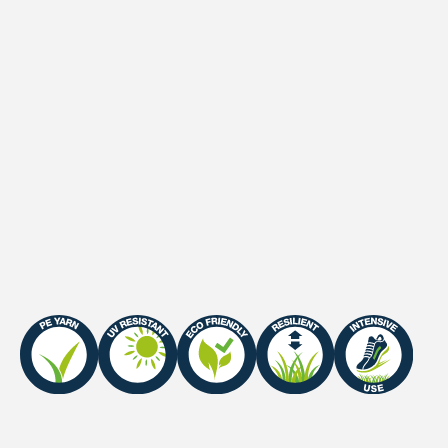
Primaire Backing
100% PP - tapes woven +
10% PP Fleece
Secundaire backing
Latex
Waterdoorlatendheid
60 l/minute/m2
UV Garantie
Europe: 8 years
Fire Certificate
EFL-s1/Cfl-S1 (met
zandvulling)