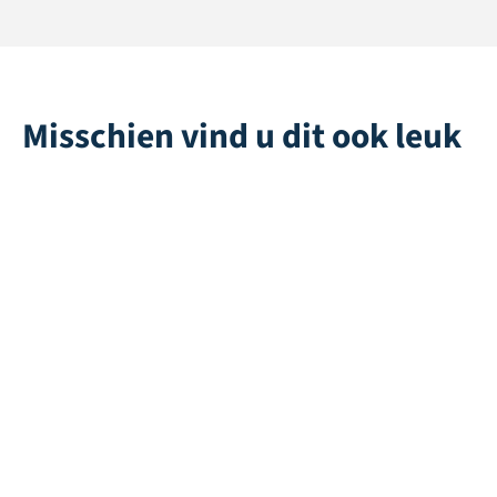
Misschien vind u dit ook leuk
Mango 50
2-
Componentenlijm
Direct leverbaar
6 kg
Direct leverbaar